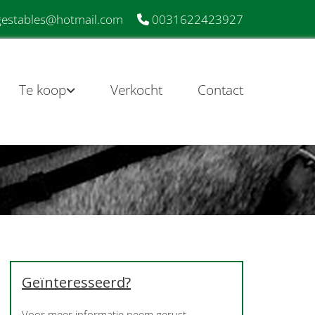
estables@hotmail.com
0031622423927

Te koop
Verkocht
Contact
Geïnteresseerd?
Voor meer informatie neem gerust