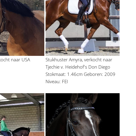
rkocht naar USA
Stukhuster Amyra, verkocht naar 
Tjechie v. Heidehof's Don Diego 
Stokmaat: 1.46cm Geboren: 2009 
Niveau: FEI