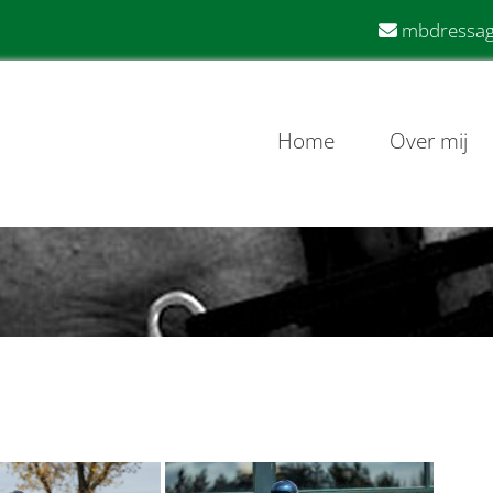
mbdressag

Home
Over mij