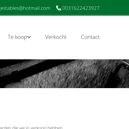
estables@hotmail.com
0031622423927

Te koop
Verkocht
Contact
aarden die we in verkoop hebben.