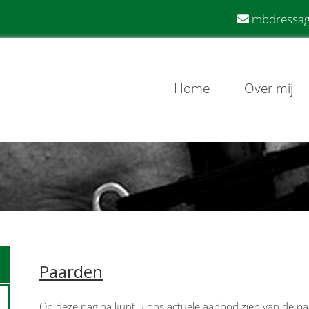
mbdressag

Home
Over mij
Paarden
Op deze pagina kunt u ons actuele aanbod zien van de p