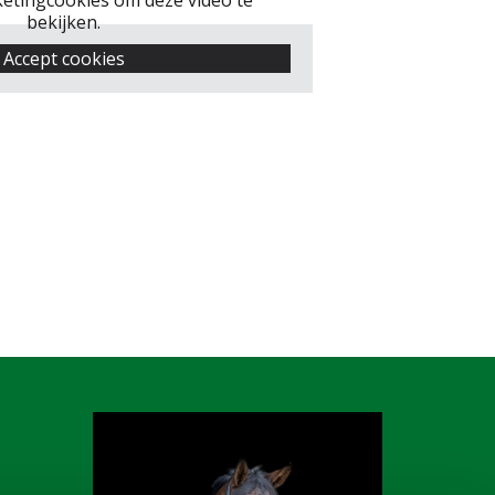
etingcookies om deze video te
bekijken.
Accept cookies