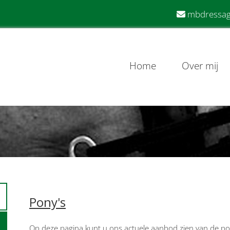
mbdressag

Home
Over mij
Pony's
Op deze pagina kunt u ons actuele aanbod zien van de po