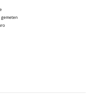
e
I gemeten
uro