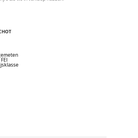
CHOT
 gemeten
 FEI
ijsklasse