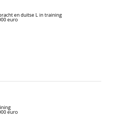
bracht en duitse L in training
.000 euro
aining
.000 euro