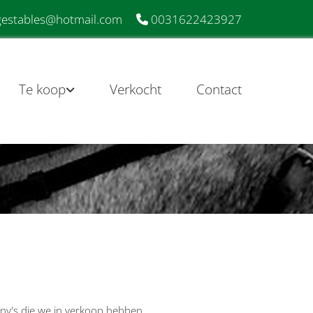
estables@hotmail.com
0031622423927

Te koop
Verkocht
Contact
ny's die we in verkoop hebben.