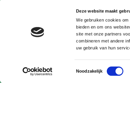
Deze website maakt gebru
Contactgegevens
MB Dr
We gebruiken cookies om c
bieden en om ons websitev
Kerkweg 1
site met onze partners vo
4709PA Nispen
combineren met andere inf
T
0031622423927
uw gebruik van hun servic
E
mbdressagestables@hotmail.com
KvK 20124957
Toestemmingsselectie
Noodzakelijk