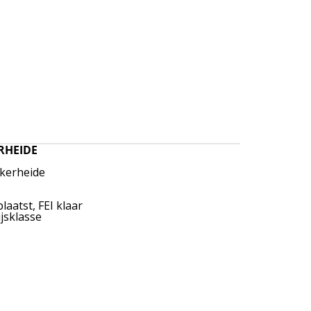
RHEIDE
ekerheide
laatst, FEI klaar
ijsklasse